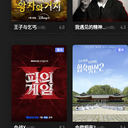
王子与乞丐
我遇见的精神...
6.0
4.3
(02期)
(04期)
蓝光
蓝光
血战X
合宿相亲2
8.3
5.6
(06期)
(06期)