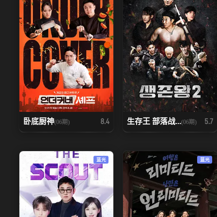
卧底厨神
生存王 部落战...
8.4
5.7
(06期)
(06期)
蓝光
蓝光