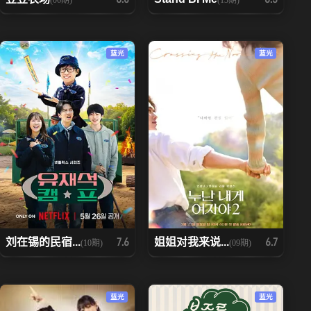
蓝光
蓝光
刘在锡的民宿...
姐姐对我来说...
7.6
6.7
(10期)
(09期)
蓝光
蓝光