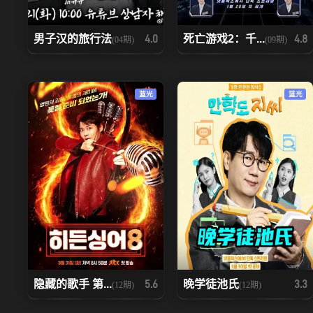
男子汉的旅行法
死亡游戏2：千...
4.0
4.8
(04期)
(09期)
蓝光
蓝光
隐藏的歌手 第...
晚学徒池氏
5.6
3.3
(12期)
(12期)