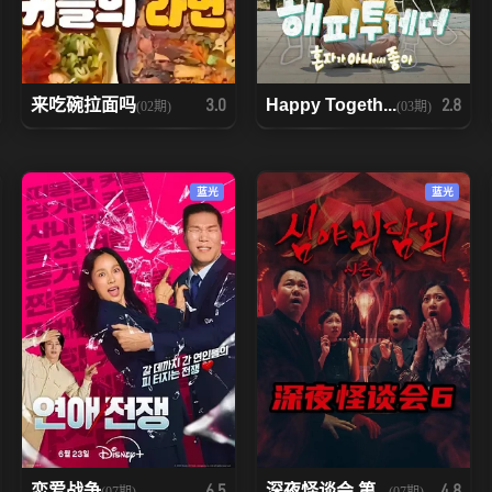
来吃碗拉面吗
Happy Togeth...
3.0
2.8
(02期)
(03期)
蓝光
蓝光
恋爱战争
深夜怪谈会 第...
6.5
4.8
(07期)
(07期)