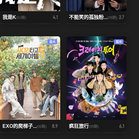
我是K
不能笑的孤独粉...
4.1
2.7
(01期)
(08期)
蓝光
蓝光
EXO的爬梯子...
疯狂旅行
8.9
6.1
(06期)
(09期)