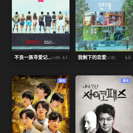
不良一族寻爱记...
我剩下的恋爱
6.1
6.0
(04期)
(01期)
蓝光
蓝光