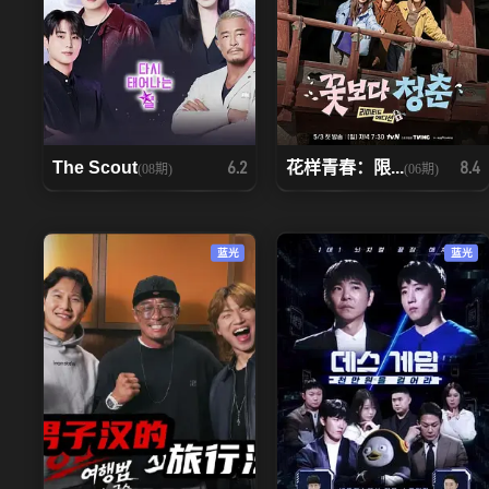
The Scout
花样青春：限...
6.2
8.4
(08期)
(06期)
蓝光
蓝光