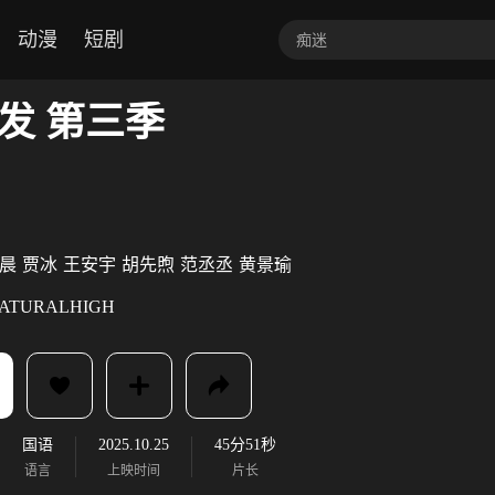
动漫
短剧
发 第三季
晨
贾冰
王安宇
胡先煦
范丞丞
黄景瑜
ATURALHIGH
国语
2025.10.25
45分51秒
语言
上映时间
片长