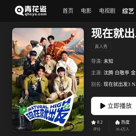
综艺
首页
电影
电视剧
现在就出
真人秀
导演:
未知
主演:
沈腾
白敬亭
金
别名:
现在就出发3
N
立即播放
8.2
热度
评分
38.4万
人