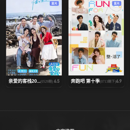
蓝光
蓝光
亲爱的客栈20...
奔跑吧 第十季
6.5
6.9
(0529期)
(0713期下)