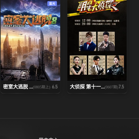
蓝光
密室大逃脱 ...
大侦探 第十一...
6.5
7.5
(0805期上)
(0607期)