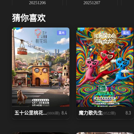
20251206
20251207
猜你喜欢
20251215
20251216
蓝光
蓝光
20251228
20251229
20260117
20260118
五十公里桃花...
魔力歌先生
8.4
8.3
(0806期)
(0522期)