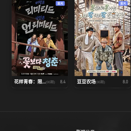
蓝光
蓝光
花样青春：限...
豆豆农场
8.4
8.0
(06期)
(06期)