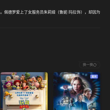
。佩德罗爱上了女服务员朱莉娅（鲁妮·玛拉饰），却因为
换一换
蓝光