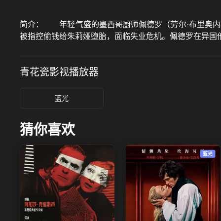
简介：
年轻气盛的墨西哥厨师佩德罗（劳尔·布里奥内斯
被指控偷钱给朱莉娅堕胎，面临失业危机。佩德罗在异国
青花瓷影视
播放器
蓝光
猜你喜欢
蓝光