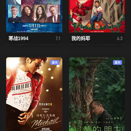
寒战1994
我的妈耶
7.1
6.3
蓝光
蓝光