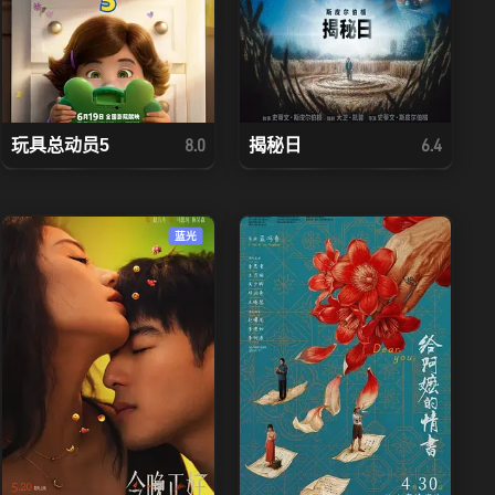
玩具总动员5
揭秘日
8.0
6.4
蓝光