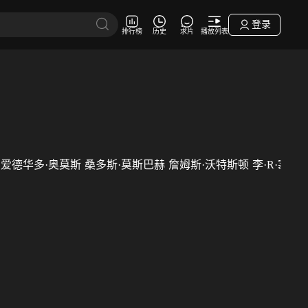
登录
排行榜
历史
求片
播放列表
爱德华多·奥莫斯
桑多斯·莫斯巴赫
詹姆斯·沃特斯顿
李·R·塞拉