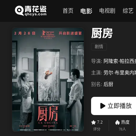
电影
首页
电视剧
综艺
厨房
剧情
导演:
阿隆索·帕拉西
主演:
劳尔·布里奥内
别名:
后厨
立即播放
7.2
热度
评分
78
人