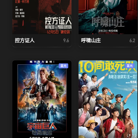
控方证人
呼啸山庄
9.6
6.2
蓝光
蓝光