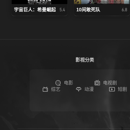
宇宙巨人：希曼崛起
10间敢死队
5.4
6.8
影视分类
电影
电视剧
综艺
动漫
短剧