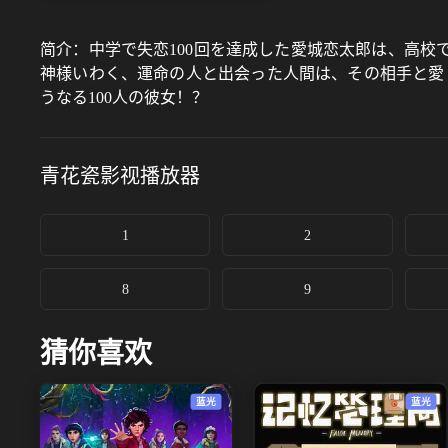
简介：
中学で失恋100回を達成した愛城恋太郎は、高校
神様いわく、運命の人と出会った人間は、その相手と愛
うなる100人の彼女！？
青花瓷影视
播放器
1
2
8
9
猜你喜欢
蓝光
蓝光