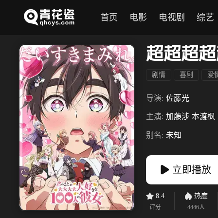
首页
电影
电视剧
综艺
超超超超
剧情
喜剧
爱
导演:
佐藤光
主演:
加藤涉
本渡枫
别名:
未知
立即播放
8.4
热度
评分
4446
人