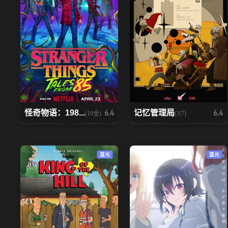
怪奇物语：198...
记忆管理局
6.4
6.4
(10全)
(3/7)
蓝光
蓝光