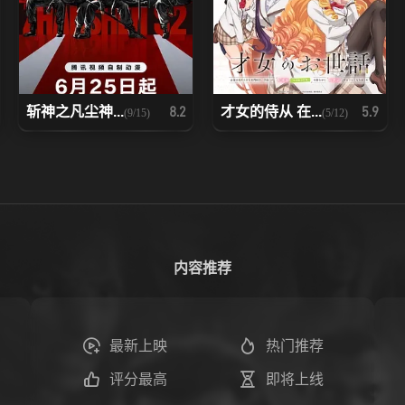
斩神之凡尘神...
才女的侍从 在...
8.2
5.9
(9/15)
(5/12)
内容推荐
最新上映
热门推荐
评分最高
即将上线