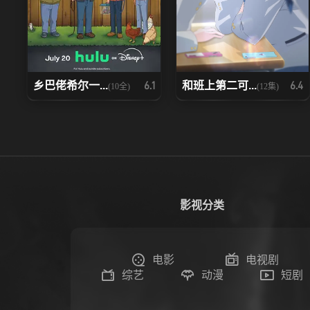
乡巴佬希尔一...
和班上第二可...
6.1
6.4
(10全)
(12集)
影视分类
电影
电视剧
综艺
动漫
短剧