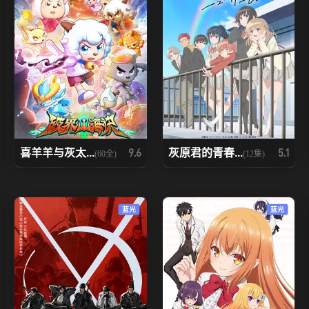
喜羊羊与灰太...
灰原君的青春...
9.6
5.1
(60全)
(12集)
蓝光
蓝光