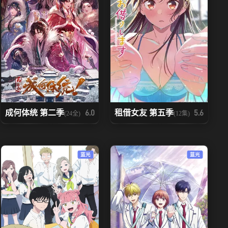
成何体统 第二季
租借女友 第五季
6.0
5.6
(24全)
(12集)
蓝光
蓝光