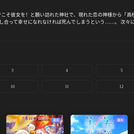
でこそ彼女を！と願い訪れた神社で、現れた恋の神様から「高校
し合って幸せになれなければ死んでしまうという……。 次々
3
4
5
10
11
12
蓝光
蓝光