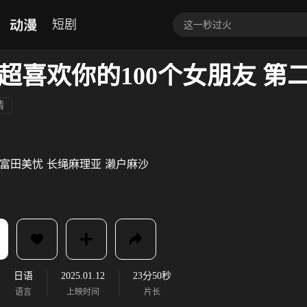
动漫
短剧
超喜欢你的100个女朋友 第
情
富田美忧
长绳麻理亚
濑户麻沙
日语
2025.01.12
23分50秒
语言
上映时间
片长