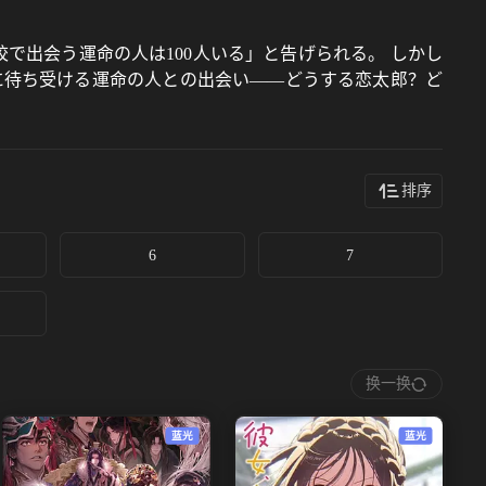
で出会う運命の人は100人いる」と告げられる。 しかし
に待ち受ける運命の人との出会い――どうする恋太郎？ど
排序
6
7
换一换
蓝光
蓝光