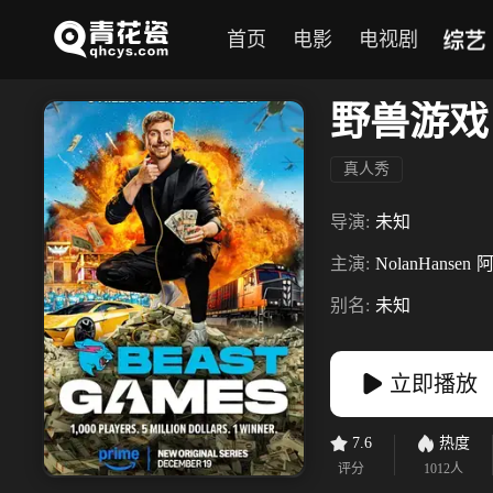
综艺
首页
电影
电视剧
野兽游戏
真人秀
导演:
未知
主演:
NolanHansen
阿
别名:
未知
立即播放
7.6
热度
评分
1012
人