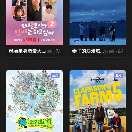
母胎单身恋爱大...
妻子的浪漫旅...
7.1
6.4
(10期)
(0716期)
蓝光
蓝光