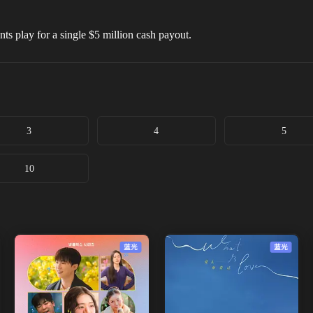
ts play for a single $5 million cash payout.
3
4
5
10
蓝光
蓝光