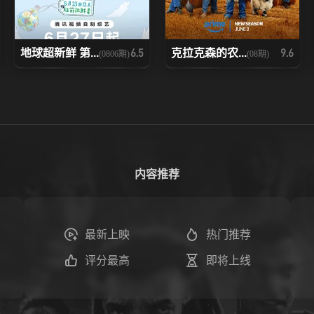
地球超新鲜 第...
克拉克森的农...
6.5
9.6
(0806期)
(08期)
内容推荐
最新上映
热门推荐
评分最高
即将上线