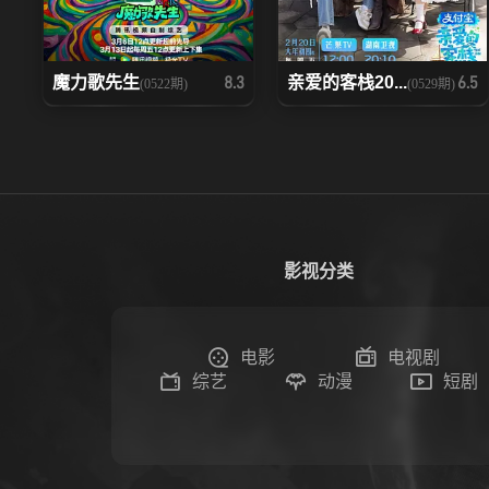
魔力歌先生
亲爱的客栈20...
8.3
6.5
(0522期)
(0529期)
影视分类
电影
电视剧
综艺
动漫
短剧