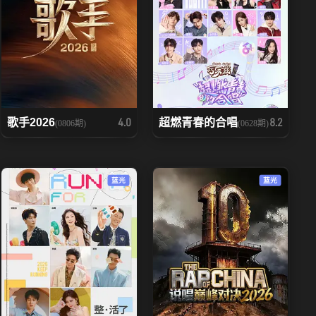
歌手2026
超燃青春的合唱
4.0
8.2
(0806期)
(0628期)
蓝光
蓝光