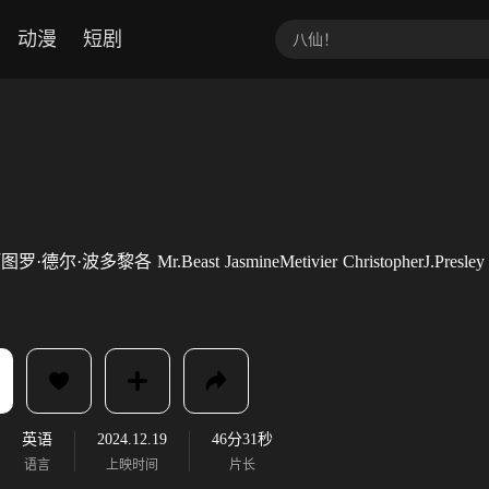
动漫
短剧
图罗·德尔·波多黎各
Mr.Beast
JasmineMetivier
ChristopherJ.Presley
英语
2024.12.19
46分31秒
语言
上映时间
片长