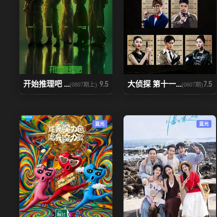
开始推理吧 ...
大侦探 第十一...
9.5
7.5
(0807期上)
(0607期)
蓝光
蓝光