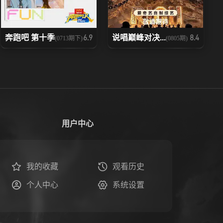
奔跑吧 第十季
说唱巅峰对决...
6.9
8.4
(0713期下)
(0805期)
用户中心
我的收藏
观看历史
个人中心
系统设置